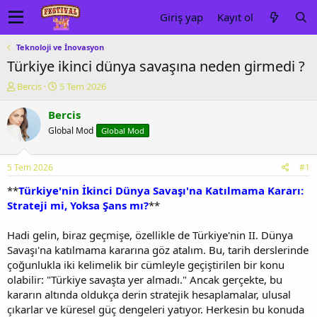
Giriş yap
Kayıt ol
Teknoloji ve İnovasyon
Türkiye ikinci dünya savaşına neden girmedi ?
K
B
Bercis
5 Tem 2026
o
a
n
ş
Bercis
u
l
Global Mod
Global Mod
y
a
u
n
b
g
5 Tem 2026
#1
a
ı
ş
ç
**
Türkiye'nin İkinci Dünya Savaşı'na Katılmama Kararı:
l
t
Strateji mi, Yoksa Şans mı?
**
a
a
t
r
Hadi gelin, biraz geçmişe, özellikle de Türkiye'nin II. Dünya
a
i
Savaşı'na katılmama kararına göz atalım. Bu, tarih derslerinde
n
h
çoğunlukla iki kelimelik bir cümleyle geçiştirilen bir konu
i
olabilir: "Türkiye savaşta yer almadı." Ancak gerçekte, bu
kararın altında oldukça derin stratejik hesaplamalar, ulusal
çıkarlar ve küresel güç dengeleri yatıyor. Herkesin bu konuda