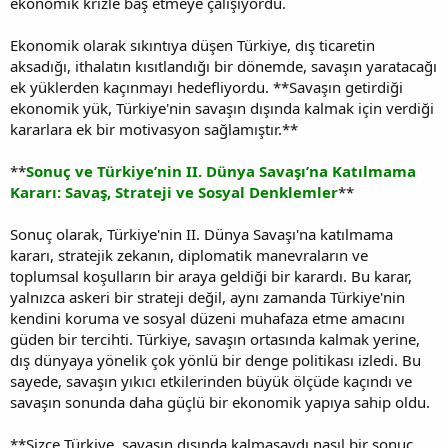
ekonomik krizle baş etmeye çalışıyordu.
Ekonomik olarak sıkıntıya düşen Türkiye, dış ticaretin
aksadığı, ithalatın kısıtlandığı bir dönemde, savaşın yaratacağı
ek yüklerden kaçınmayı hedefliyordu. **Savaşın getirdiği
ekonomik yük, Türkiye'nin savaşın dışında kalmak için verdiği
kararlara ek bir motivasyon sağlamıştır.**
**
Sonuç ve Türkiye’nin II. Dünya Savaşı’na Katılmama
Kararı: Savaş, Strateji ve Sosyal Denklemler
**
Sonuç olarak, Türkiye'nin II. Dünya Savaşı'na katılmama
kararı, stratejik zekanın, diplomatik manevraların ve
toplumsal koşulların bir araya geldiği bir karardı. Bu karar,
yalnızca askeri bir strateji değil, aynı zamanda Türkiye'nin
kendini koruma ve sosyal düzeni muhafaza etme amacını
güden bir tercihti. Türkiye, savaşın ortasında kalmak yerine,
dış dünyaya yönelik çok yönlü bir denge politikası izledi. Bu
sayede, savaşın yıkıcı etkilerinden büyük ölçüde kaçındı ve
savaşın sonunda daha güçlü bir ekonomik yapıya sahip oldu.
**Sizce Türkiye, savaşın dışında kalmasaydı nasıl bir sonuç