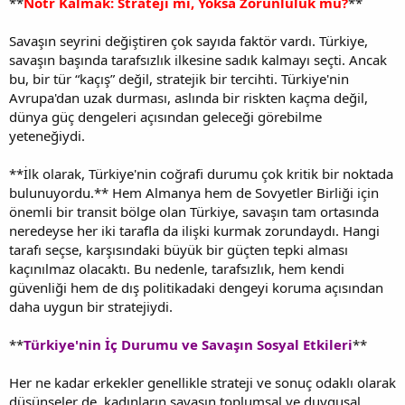
**
Nötr Kalmak: Strateji mi, Yoksa Zorunluluk mu?
**
Savaşın seyrini değiştiren çok sayıda faktör vardı. Türkiye,
savaşın başında tarafsızlık ilkesine sadık kalmayı seçti. Ancak
bu, bir tür “kaçış” değil, stratejik bir tercihti. Türkiye'nin
Avrupa'dan uzak durması, aslında bir riskten kaçma değil,
dünya güç dengeleri açısından geleceği görebilme
yeteneğiydi.
**İlk olarak, Türkiye'nin coğrafi durumu çok kritik bir noktada
bulunuyordu.** Hem Almanya hem de Sovyetler Birliği için
önemli bir transit bölge olan Türkiye, savaşın tam ortasında
neredeyse her iki tarafla da ilişki kurmak zorundaydı. Hangi
tarafı seçse, karşısındaki büyük bir güçten tepki alması
kaçınılmaz olacaktı. Bu nedenle, tarafsızlık, hem kendi
güvenliği hem de dış politikadaki dengeyi koruma açısından
daha uygun bir stratejiydi.
**
Türkiye'nin İç Durumu ve Savaşın Sosyal Etkileri
**
Her ne kadar erkekler genellikle strateji ve sonuç odaklı olarak
düşünseler de, kadınların savaşın toplumsal ve duygusal