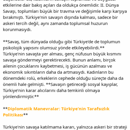
etkilerine dair bakış açıları da oldukça önemlidir. II. Dünya
Savaşı, toplumları büyük bir travma ve değişimle karşı karşıya
bırakmıştı. Türkiye'nin savaşın dışında kalması, sadece bir
askeri tercih değil, aynı zamanda toplumsal huzurun
korunmasıydı.
**Savaş, tüm dünyada olduğu gibi Türkiye'de de toplumun
psikolojik yapısını olumsuz yönde etkileyebilirdi.**
Türkiye'nin savaşta yer alması, genç nüfusun büyük kısmını
savaşa göndermeyi gerektirecekti. Bunun anlamı, birçok
ailenin çocuklarını kaybetmesi, iş gücünün azalması ve
ekonomik sıkıntıların daha da artmasıydı. Kadınların bu
dönemdeki rolü, erkeklerin cephede olduğu süreçte daha da
önemli hale gelmişti. **Savaşın getireceği sosyal kayıplar,
Türkiye’nin karar alıcılarını daha temkinli olmaya
yönlendirmiştir.**
**
Diplomatik Manevralar: Türkiye’nin Tarafsızlık
Politikası
**
Türkiye'nin savaşa katılmama kararı, yalnızca askeri bir strateji