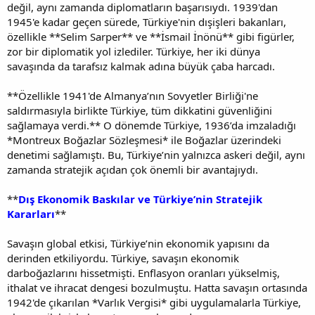
değil, aynı zamanda diplomatların başarısıydı. 1939'dan
1945'e kadar geçen sürede, Türkiye'nin dışişleri bakanları,
özellikle **Selim Sarper** ve **İsmail İnönü** gibi figürler,
zor bir diplomatik yol izlediler. Türkiye, her iki dünya
savaşında da tarafsız kalmak adına büyük çaba harcadı.
**Özellikle 1941'de Almanya’nın Sovyetler Birliği'ne
saldırmasıyla birlikte Türkiye, tüm dikkatini güvenliğini
sağlamaya verdi.** O dönemde Türkiye, 1936’da imzaladığı
*Montreux Boğazlar Sözleşmesi* ile Boğazlar üzerindeki
denetimi sağlamıştı. Bu, Türkiye’nin yalnızca askeri değil, aynı
zamanda stratejik açıdan çok önemli bir avantajıydı.
**
Dış Ekonomik Baskılar ve Türkiye’nin Stratejik
Kararları
**
Savaşın global etkisi, Türkiye’nin ekonomik yapısını da
derinden etkiliyordu. Türkiye, savaşın ekonomik
darboğazlarını hissetmişti. Enflasyon oranları yükselmiş,
ithalat ve ihracat dengesi bozulmuştu. Hatta savaşın ortasında
1942'de çıkarılan *Varlık Vergisi* gibi uygulamalarla Türkiye,