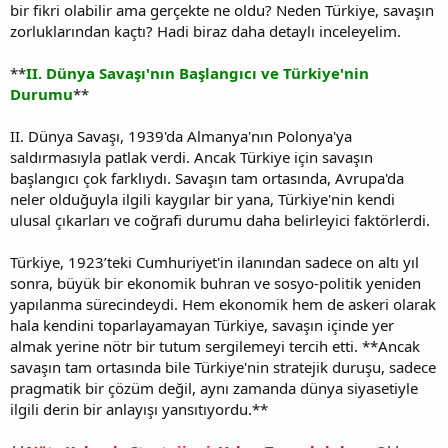
bir fikri olabilir ama gerçekte ne oldu? Neden Türkiye, savaşın
zorluklarından kaçtı? Hadi biraz daha detaylı inceleyelim.
**
II. Dünya Savaşı'nın Başlangıcı ve Türkiye'nin
Durumu
**
II. Dünya Savaşı, 1939'da Almanya'nın Polonya'ya
saldırmasıyla patlak verdi. Ancak Türkiye için savaşın
başlangıcı çok farklıydı. Savaşın tam ortasında, Avrupa'da
neler olduğuyla ilgili kaygılar bir yana, Türkiye'nin kendi
ulusal çıkarları ve coğrafi durumu daha belirleyici faktörlerdi.
Türkiye, 1923’teki Cumhuriyet'in ilanından sadece on altı yıl
sonra, büyük bir ekonomik buhran ve sosyo-politik yeniden
yapılanma sürecindeydi. Hem ekonomik hem de askeri olarak
hala kendini toparlayamayan Türkiye, savaşın içinde yer
almak yerine nötr bir tutum sergilemeyi tercih etti. **Ancak
savaşın tam ortasında bile Türkiye'nin stratejik duruşu, sadece
pragmatik bir çözüm değil, aynı zamanda dünya siyasetiyle
ilgili derin bir anlayışı yansıtıyordu.**