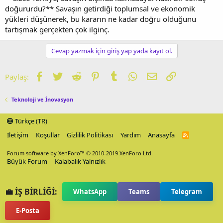
doğururdu?** Savaşın getirdiği toplumsal ve ekonomik
yükleri düşünerek, bu kararın ne kadar doğru olduğunu
tartışmak gerçekten çok ilginç.
Cevap yazmak için giriş yap yada kayıt ol.
Facebook
Twitter
Reddit
Pinterest
Tumblr
WhatsApp
E-posta
Link
Paylaş:
Teknoloji ve İnovasyon
Türkçe (TR)
İletişim
Koşullar
Gizlilik Politikası
Yardım
Anasayfa
R
S
S
Forum software by XenForo™
© 2010-2019 XenForo Ltd.
Büyük Forum
Kalabalık Yalnızlık
💼 İŞ BİRLİĞİ:
WhatsApp
Teams
Telegram
E-Posta