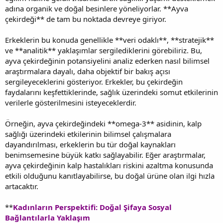
adına organik ve doğal besinlere yöneliyorlar. **Ayva
çekirdeği** de tam bu noktada devreye giriyor.
Erkeklerin bu konuda genellikle **veri odaklı**, **stratejik**
ve **analitik** yaklaşımlar sergilediklerini görebiliriz. Bu,
ayva çekirdeğinin potansiyelini analiz ederken nasıl bilimsel
araştırmalara dayalı, daha objektif bir bakış açısı
sergileyeceklerini gösteriyor. Erkekler, bu çekirdeğin
faydalarını keşfettiklerinde, sağlık üzerindeki somut etkilerinin
verilerle gösterilmesini isteyeceklerdir.
Örneğin, ayva çekirdeğindeki **omega-3** asidinin, kalp
sağlığı üzerindeki etkilerinin bilimsel çalışmalara
dayandırılması, erkeklerin bu tür doğal kaynakları
benimsemesine büyük katkı sağlayabilir. Eğer araştırmalar,
ayva çekirdeğinin kalp hastalıkları riskini azaltma konusunda
etkili olduğunu kanıtlayabilirse, bu doğal ürüne olan ilgi hızla
artacaktır.
**
Kadınların Perspektifi: Doğal Şifaya Sosyal
Bağlantılarla Yaklaşım