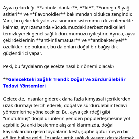
Ayva çekirdeği, **antioksidanlar**, **lif**, **omega-3 yağ
asitleri** ve **flavonoidler** bakımından oldukça zengindir.
Yani, bu çekirdek yalnızca sindirim sistemimizi düzenlemekle
kalmaz, aynı zamanda vücudumuzdaki serbest radikalleri
temizleyerek genel sağlık durumumuzu iyileştirir. Ayrıca, ayva
çekirdeklerinin **anti-inflamatuar** ve **antibakteriyel**
özellikleri de bulunur, bu da onları doğal bir bağışıklık
güçlendirici yapar.
Peki, bu faydaların gelecekte nasıl bir önemi olacak?
**
Gelecekteki Sağlık Trendi: Doğal ve Sürdürülebilir
Tedavi Yöntemleri
Gelecekte, insanlar giderek daha fazla kimyasal içeriklerden
uzak durmayı tercih ederek, doğal ve sürdürülebilir tedavi
yöntemlerine yönelecekler. Bu, ayva çekirdeği gibi
"unutulmuş" doğal ürünlerin yeniden popülerleşmesine yol
açabilir. Şu anki beslenme alışkanlıklarımızda, doğal
kaynaklardan gelen faydaların keşfi, şüphe götürmeyen bir
eğilim haline geldi. İnsanlar artık sağlıklı yaşamı desteklemek