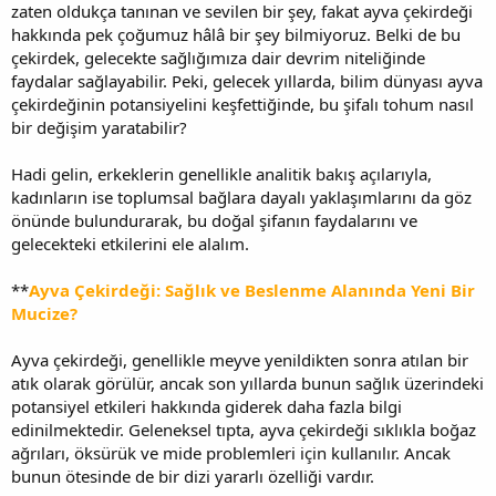
zaten oldukça tanınan ve sevilen bir şey, fakat ayva çekirdeği
hakkında pek çoğumuz hâlâ bir şey bilmiyoruz. Belki de bu
çekirdek, gelecekte sağlığımıza dair devrim niteliğinde
faydalar sağlayabilir. Peki, gelecek yıllarda, bilim dünyası ayva
çekirdeğinin potansiyelini keşfettiğinde, bu şifalı tohum nasıl
bir değişim yaratabilir?
Hadi gelin, erkeklerin genellikle analitik bakış açılarıyla,
kadınların ise toplumsal bağlara dayalı yaklaşımlarını da göz
önünde bulundurarak, bu doğal şifanın faydalarını ve
gelecekteki etkilerini ele alalım.
**
Ayva Çekirdeği: Sağlık ve Beslenme Alanında Yeni Bir
Mucize?
Ayva çekirdeği, genellikle meyve yenildikten sonra atılan bir
atık olarak görülür, ancak son yıllarda bunun sağlık üzerindeki
potansiyel etkileri hakkında giderek daha fazla bilgi
edinilmektedir. Geleneksel tıpta, ayva çekirdeği sıklıkla boğaz
ağrıları, öksürük ve mide problemleri için kullanılır. Ancak
bunun ötesinde de bir dizi yararlı özelliği vardır.