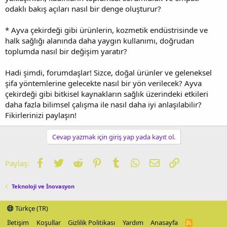
odaklı bakış açıları nasıl bir denge oluşturur?
* Ayva çekirdeği gibi ürünlerin, kozmetik endüstrisinde ve
halk sağlığı alanında daha yaygın kullanımı, doğrudan
toplumda nasıl bir değişim yaratır?
Hadi şimdi, forumdaşlar! Sizce, doğal ürünler ve geleneksel
şifa yöntemlerine gelecekte nasıl bir yön verilecek? Ayva
çekirdeği gibi bitkisel kaynakların sağlık üzerindeki etkileri
daha fazla bilimsel çalışma ile nasıl daha iyi anlaşılabilir?
Fikirlerinizi paylaşın!
Cevap yazmak için giriş yap yada kayıt ol.
Facebook
Twitter
Reddit
Pinterest
Tumblr
WhatsApp
E-posta
Link
Paylaş:
Teknoloji ve İnovasyon
Türkçe (TR)
İletişim
Koşullar
Gizlilik Politikası
Yardım
Anasayfa
R