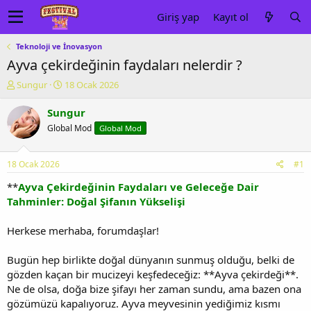
Giriş yap
Kayıt ol
Teknoloji ve İnovasyon
Ayva çekirdeğinin faydaları nelerdir ?
K
B
Sungur
18 Ocak 2026
o
a
n
ş
Sungur
u
l
Global Mod
Global Mod
y
a
u
n
b
g
18 Ocak 2026
#1
a
ı
ş
ç
**
Ayva Çekirdeğinin Faydaları ve Geleceğe Dair
l
t
Tahminler: Doğal Şifanın Yükselişi
a
a
t
r
Herkese merhaba, forumdaşlar!
a
i
n
h
Bugün hep birlikte doğal dünyanın sunmuş olduğu, belki de
i
gözden kaçan bir mucizeyi keşfedeceğiz: **Ayva çekirdeği**.
Ne de olsa, doğa bize şifayı her zaman sundu, ama bazen ona
gözümüzü kapalıyoruz. Ayva meyvesinin yediğimiz kısmı