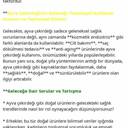
faktördür.
**
Ayva Çekirdeğinin Geleceği: Potansiyel Kullanım
Alanları ve Toplumsal Etkileri
Gelecekte, ayva çekirdeği sadece geleneksel sağlık
sorunlarına değil, aynı zamanda **kozmetik endüstrisi** gibi
farklı alanlarda da kullanılabilir. **Cilt bakımı**, **saç
dökülmesi tedavisi** ve **anti-aging** ürünlerinde ayva
çekirdeği kullanımı, önümüzdeki yıllarda popülerleşebilir.
Bunun yanı sıra, doğal şifa yöntemlerinin arttığı bir dünyada,
ayva çekirdeği gibi kaynaklardan faydalanmak, daha
**sağlıklı**, **doğal** ve **sürdürülebilir** ürünlere olan
ilgiyi artırabilir.
**
Geleceğe Dair Sorular ve Tartışma
* Ayva çekirdeği gibi doğal ürünlerin gelecekteki sağlık
trendlerinde nasıl bir rol oynayacağını düşünüyorsunuz?
* Erkekler, bu tür doğal ürünlere bilimsel veriler ışığında
yaklaşırken, kadınların toplumsal sorumluluk ve empati